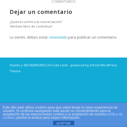
COMENTARIOS
Dejar un comentario
¿Quieres unirte a la conversación?
Siéntete libre de contribuir!
Lo siento, debes estar
conectado
para publicar un comentario.
Diseño y SEO/ADWORDS
24 Code Limit
-
powered by Enfold WordPress
Theme
Este sitio web utiliza cookies para que usted tenga la mejor experiencia de
usuario. Si continúa navegando está dando su consentimiento para la
aceptación de las mencionadas cookies y la aceptación de nuestra
política de
cookies
, pinche el enlace para mayor información.
ACEPTAR