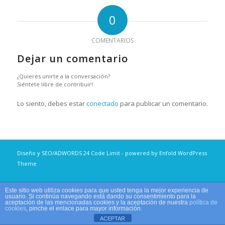
0
COMENTARIOS
Dejar un comentario
¿Quieres unirte a la conversación?
Siéntete libre de contribuir!
Lo siento, debes estar
conectado
para publicar un comentario.
Diseño y SEO/ADWORDS
24 Code Limit
-
powered by Enfold WordPress
Theme
Este sitio web utiliza cookies para que usted tenga la mejor experiencia de
usuario. Si continúa navegando está dando su consentimiento para la
aceptación de las mencionadas cookies y la aceptación de nuestra
política de
cookies
, pinche el enlace para mayor información.
ACEPTAR