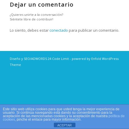
Dejar un comentario
¿Quieres unirte a la conversación?
Siéntete libre de contribuir!
Lo siento, debes estar
conectado
para publicar un comentario.
Diseño y SEO/ADWORDS
24 Code Limit
-
powered by Enfold WordPress
Theme
Este sitio web utiliza cookies para que usted tenga la mejor experiencia de
usuario. Si continúa navegando está dando su consentimiento para la
aceptación de las mencionadas cookies y la aceptación de nuestra
política de
cookies
, pinche el enlace para mayor información.
ACEPTAR