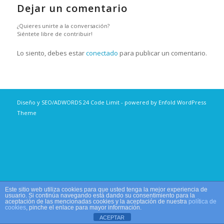
Dejar un comentario
¿Quieres unirte a la conversación?
Siéntete libre de contribuir!
Lo siento, debes estar
conectado
para publicar un comentario.
Diseño y SEO/ADWORDS
24 Code Limit
-
powered by Enfold WordPress
Theme
Este sitio web utiliza cookies para que usted tenga la mejor experiencia de
usuario. Si continúa navegando está dando su consentimiento para la
aceptación de las mencionadas cookies y la aceptación de nuestra
política de
cookies
, pinche el enlace para mayor información.
ACEPTAR